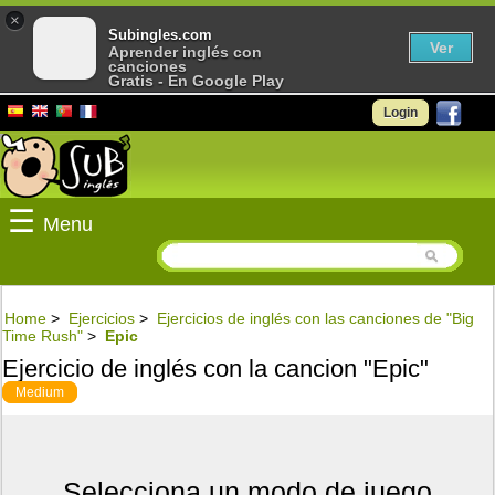
×
Subingles.com
Ver
Aprender inglés con
canciones
Gratis - En Google Play
Login
☰
Menu
Home
>
Ejercicios
>
Ejercicios de inglés con las canciones de "Big
Time Rush"
>
Epic
Ejercicio de inglés con la cancion "Epic"
Medium
Selecciona un modo de juego