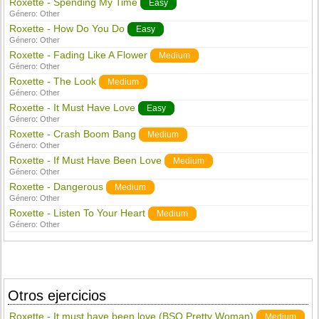
Roxette - Spending My Time
Easy
Género:
Other
Roxette - How Do You Do
Easy
Género:
Other
Roxette - Fading Like A Flower
Medium
Género:
Other
Roxette - The Look
Medium
Género:
Other
Roxette - It Must Have Love
Easy
Género:
Other
Roxette - Crash Boom Bang
Medium
Género:
Other
Roxette - If Must Have Been Love
Medium
Género:
Other
Roxette - Dangerous
Medium
Género:
Other
Roxette - Listen To Your Heart
Medium
Género:
Other
Otros ejercicios
Roxette - It must have been love (BSO Pretty Woman)
Medium