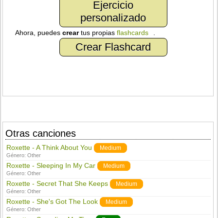
Ejercicio
personalizado
Ahora, puedes
crear
tus propias
flashcards
.
Crear Flashcard
Otras canciones
Roxette - A Think About You
Medium
Género:
Other
Roxette - Sleeping In My Car
Medium
Género:
Other
Roxette - Secret That She Keeps
Medium
Género:
Other
Roxette - She's Got The Look
Medium
Género:
Other