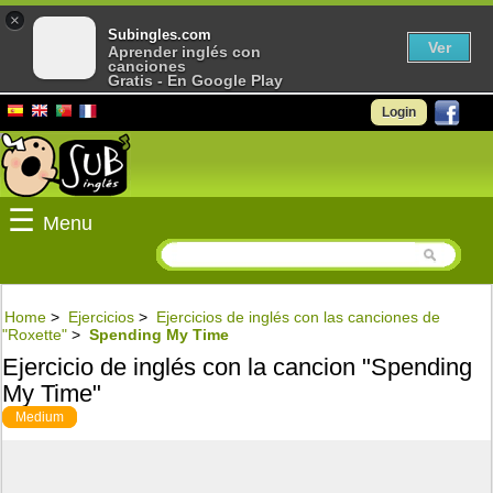
×
Subingles.com
Ver
Aprender inglés con
canciones
Gratis - En Google Play
Login
☰
Menu
Home
>
Ejercicios
>
Ejercicios de inglés con las canciones de
"Roxette"
>
Spending My Time
Ejercicio de inglés con la cancion "Spending
My Time"
Medium