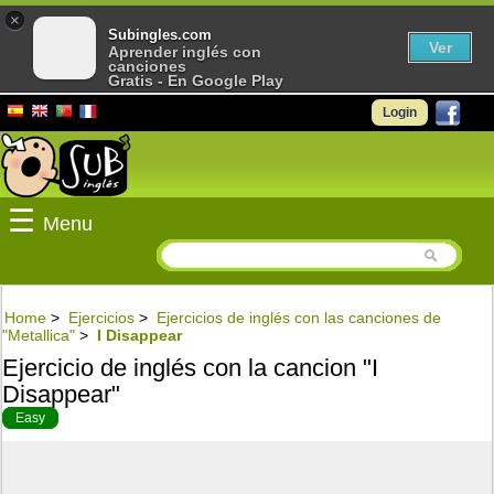
×
Subingles.com
Ver
Aprender inglés con
canciones
Gratis - En Google Play
Login
☰
Menu
Home
>
Ejercicios
>
Ejercicios de inglés con las canciones de
"Metallica"
>
I Disappear
Ejercicio de inglés con la cancion "I
Disappear"
Easy