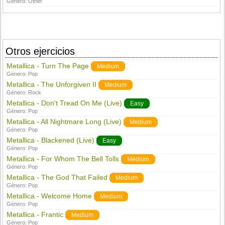
Género:
Other
Otros ejercicios
Metallica - Turn The Page
Medium
Género:
Pop
Metallica - The Unforgiven II
Medium
Género:
Rock
Metallica - Don't Tread On Me (Live)
Easy
Género:
Pop
Metallica - All Nightmare Long (Live)
Medium
Género:
Pop
Metallica - Blackened (Live)
Easy
Género:
Pop
Metallica - For Whom The Bell Tolls
Medium
Género:
Pop
Metallica - The God That Failed
Medium
Género:
Pop
Metallica - Welcome Home
Medium
Género:
Pop
Metallica - Frantic
Medium
Género:
Pop