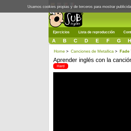
Usamos cookies propias y de terceros para mostrar publici
Ejercicios
Lista de reproducción
Cont
A
B
C
D
E
F
G
Home
>
Canciones de Metallica
>
Fade 
Aprender inglés con la canció
Hard