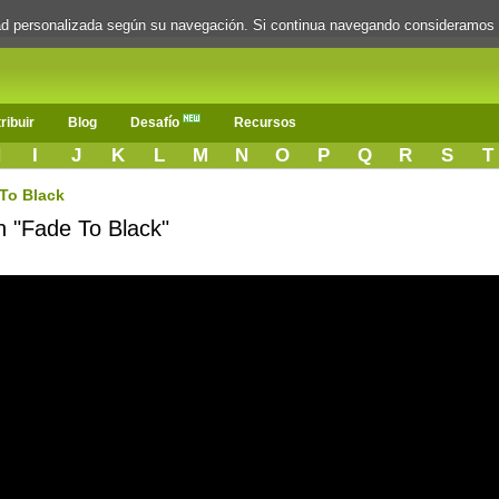
dad personalizada según su navegación. Si continua navegando consideramos
ribuir
Blog
Desafío
Recursos
H
I
J
K
L
M
N
O
P
Q
R
S
T
To Black
n "Fade To Black"