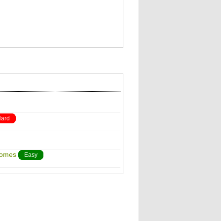
ard
Comes
Easy