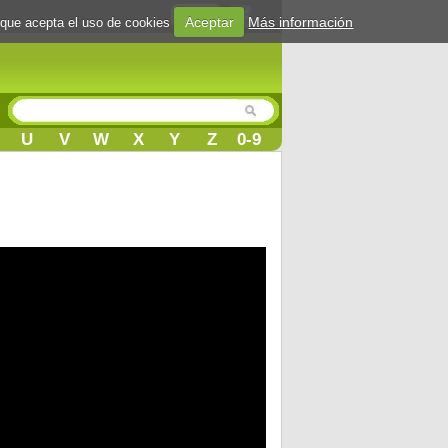
Login
Aceptar
Más información
 que acepta el uso de cookies
U
V
W
X
Y
Z
0-9