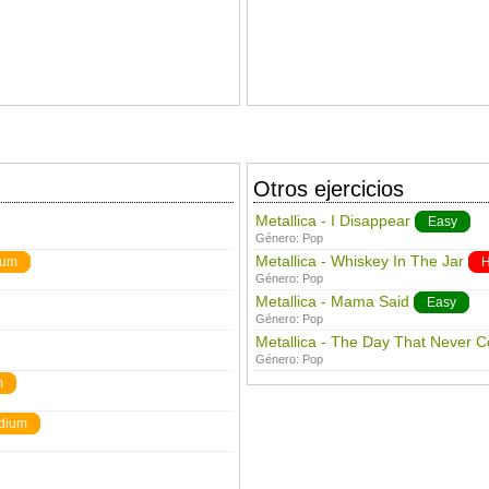
Otros ejercicios
Metallica - I Disappear
Easy
Género:
Pop
Metallica - Whiskey In The Jar
ium
H
Género:
Pop
Metallica - Mama Said
Easy
Género:
Pop
Metallica - The Day That Never 
Género:
Pop
m
dium