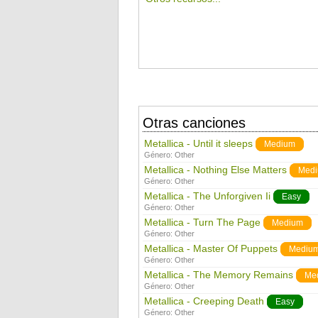
Otras canciones
Metallica - Until it sleeps
Medium
Género:
Other
Metallica - Nothing Else Matters
Med
Género:
Other
Metallica - The Unforgiven Ii
Easy
Género:
Other
Metallica - Turn The Page
Medium
Género:
Other
Metallica - Master Of Puppets
Mediu
Género:
Other
Metallica - The Memory Remains
Me
Género:
Other
Metallica - Creeping Death
Easy
Género:
Other