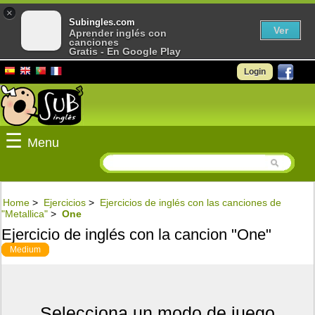
×
Subingles.com
Ver
Aprender inglés con
canciones
Gratis - En Google Play
Login
☰
Menu
Home
>
Ejercicios
>
Ejercicios de inglés con las canciones de
"Metallica"
>
One
Ejercicio de inglés con la cancion "One"
Medium
Selecciona un modo de juego