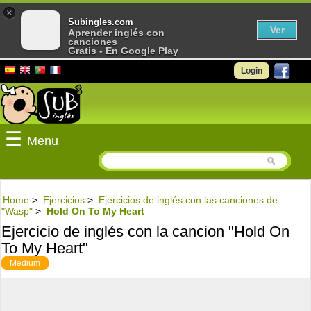
×
Subingles.com
Ver
Aprender inglés con
canciones
Gratis - En Google Play
Login
☰
Menu
Home
>
Ejercicios
>
Ejercicios de inglés con las canciones de
"Wasp"
>
Hold On To My Heart
Ejercicio de inglés con la cancion "Hold On
To My Heart"
Medium