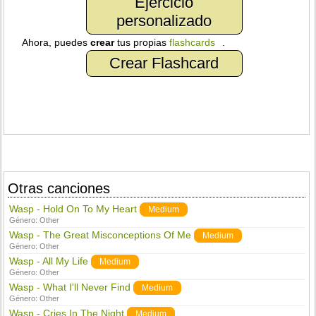
Ejercicio
personalizado
Ahora, puedes
crear
tus propias
flashcards
.
Crear Flashcard
Otras canciones
Wasp - Hold On To My Heart
Medium
Género:
Other
Wasp - The Great Misconceptions Of Me
Medium
Género:
Other
Wasp - All My Life
Medium
Género:
Other
Wasp - What I'll Never Find
Medium
Género:
Other
Wasp - Cries In The Night
Medium