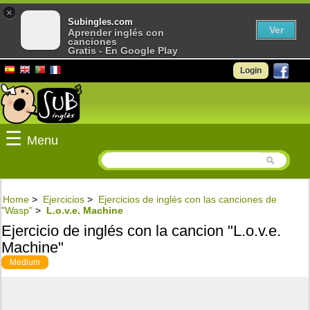
×
Subingles.com
Ver
Aprender inglés con
canciones
Gratis - En Google Play
Login
☰
Menu
Home
>
Ejercicios
>
Ejercicios de inglés con las canciones de
"Wasp"
>
L.o.v.e. Machine
Ejercicio de inglés con la cancion "L.o.v.e.
Machine"
Medium