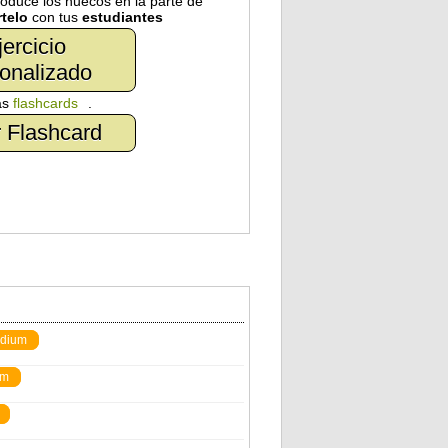
troduce los huecos en la parte de
telo
con tus
estudiantes
jercicio
onalizado
as
flashcards
.
 Flashcard
dium
um