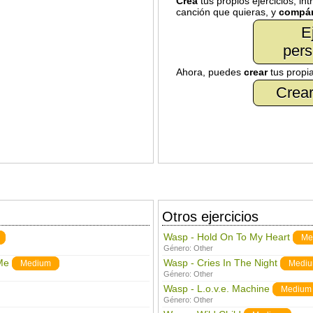
Crea
tus propios ejercicios, in
canción que quieras, y
compár
E
pers
Ahora, puedes
crear
tus propi
Crear
Otros ejercicios
Wasp - Hold On To My Heart
Me
Género:
Other
Me
Wasp - Cries In The Night
Medium
Medi
Género:
Other
Wasp - L.o.v.e. Machine
Medium
Género:
Other