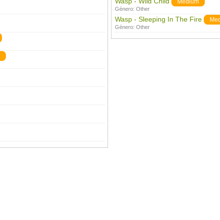
Wasp - Wild Child
Medium
Género:
Other
Wasp - Sleeping In The Fire
Me
Género:
Other