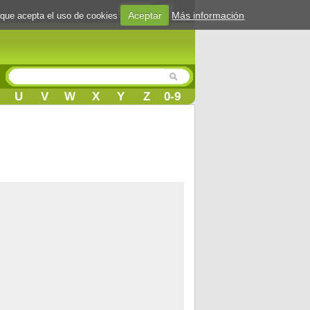
Login
Aceptar
Más información
 que acepta el uso de cookies
U
V
W
X
Y
Z
0-9