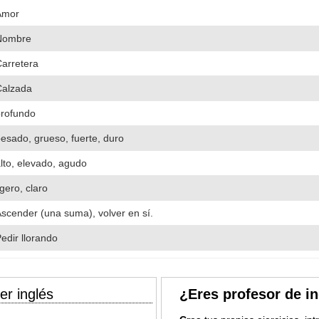
Amor
Nombre
arretera
Calzada
profundo
esado, grueso, fuerte, duro
lto, elevado, agudo
igero, claro
scender (una suma), volver en sí.
edir llorando
er inglés
¿Eres profesor de i