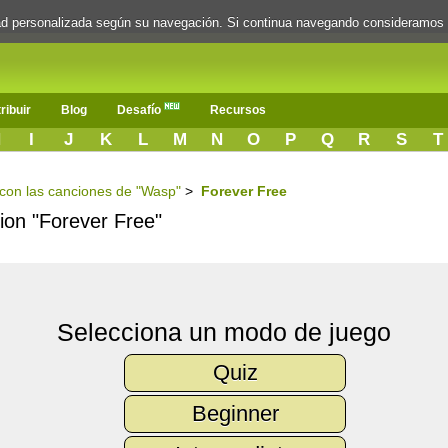
dad personalizada según su navegación. Si continua navegando consideramos
ribuir
Blog
Desafío
Recursos
H
I
J
K
L
M
N
O
P
Q
R
S
T
s con las canciones de "Wasp"
>
Forever Free
cion "Forever Free"
Selecciona un modo de juego
Quiz
Beginner