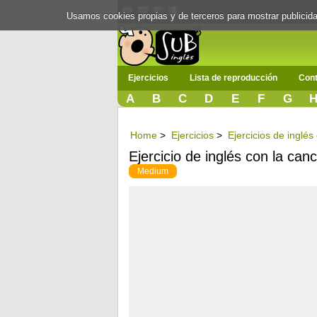
Usamos cookies propias y de terceros para mostrar publici
Ejercicios
Lista de reproducción
Cont
A
B
C
D
E
F
G
Home
>
Ejercicios
>
Ejercicios de inglé
Ejercicio de inglés con la can
Medium