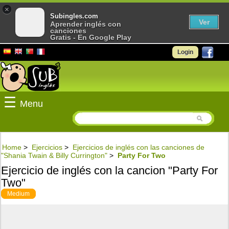
×
Subingles.com
Ver
Aprender inglés con
canciones
Gratis - En Google Play
Login
☰
Menu
Home
>
Ejercicios
>
Ejercicios de inglés con las canciones de
"Shania Twain & Billy Currington"
>
Party For Two
Ejercicio de inglés con la cancion "Party For
Two"
Medium