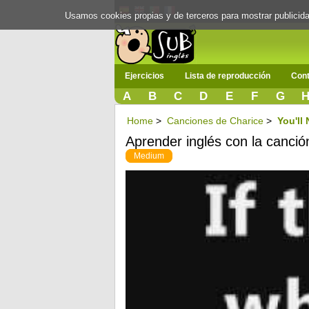
Usamos cookies propias y de terceros para mostrar publici
Ejercicios
Lista de reproducción
Cont
A
B
C
D
E
F
G
Home
>
Canciones de Charice
>
You'll
Aprender inglés con la canció
Medium