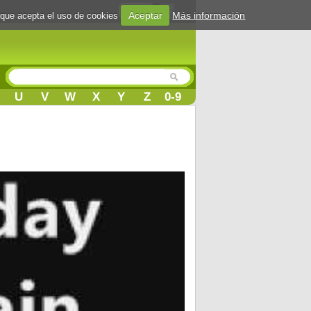
Login
Aceptar
Más información
 que acepta el uso de cookies
U
V
W
X
Y
Z
0-9