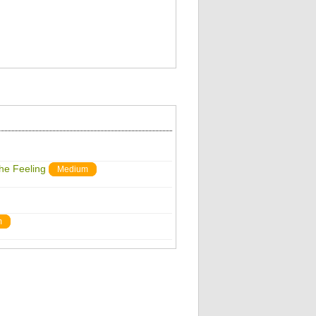
The Feeling
Medium
m