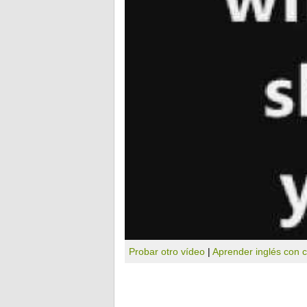
Probar otro vídeo
|
Aprender inglés con 