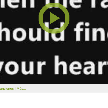
canciones |
Más...