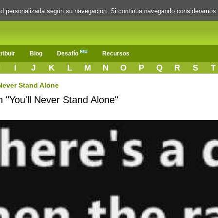
dad personalizada según su navegación. Si continua navegando consideramos
ribuir
Blog
Desafío
Recursos
H
I
J
K
L
M
N
O
P
Q
R
S
T
 Never Stand Alone
n "You'll Never Stand Alone"