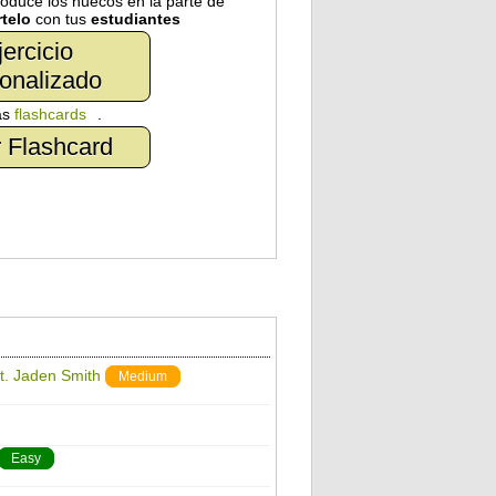
troduce los huecos en la parte de
telo
con tus
estudiantes
jercicio
onalizado
as
flashcards
.
 Flashcard
t. Jaden Smith
Medium
Easy