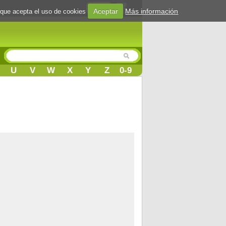
Login
Aceptar
Más información
 que acepta el uso de cookies
U
V
W
X
Y
Z
0-9