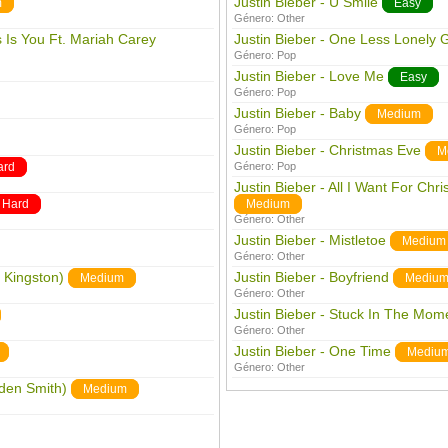
Justin Bieber - U Smile
m
Easy
Género:
Other
s Is You Ft. Mariah Carey
Justin Bieber - One Less Lonely G
Género:
Pop
Justin Bieber - Love Me
Easy
Género:
Pop
Justin Bieber - Baby
Medium
Género:
Pop
Justin Bieber - Christmas Eve
M
ard
Género:
Pop
Justin Bieber - All I Want For Chr
Hard
Medium
Género:
Other
Justin Bieber - Mistletoe
Medium
Género:
Other
 Kingston)
Justin Bieber - Boyfriend
Medium
Mediu
Género:
Other
Justin Bieber - Stuck In The Mom
Género:
Other
Justin Bieber - One Time
Mediu
Género:
Other
aden Smith)
Medium