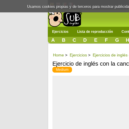
Usamos cookies propias y de terceros para mostrar publici
Ejercicios
Lista de reproducción
Cont
A
B
C
D
E
F
G
Home
>
Ejercicios
>
Ejercicios de inglés
Ejercicio de inglés con la canc
Medium