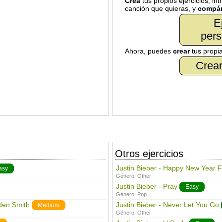
Crea
tus propios ejercicios, in
canción que quieras, y
compár
E
pers
Ahora, puedes
crear
tus propi
Crear
Otros ejercicios
Justin Bieber - Happy New Year F
asy
Género:
Other
Justin Bieber - Pray
Easy
Género:
Pop
aden Smith
Justin Bieber - Never Let You Go
Medium
Género:
Other