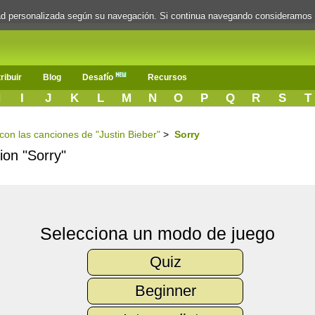
dad personalizada según su navegación. Si continua navegando consideramos
ribuir
Blog
Desafío
Recursos
H
I
J
K
L
M
N
O
P
Q
R
S
T
 con las canciones de "Justin Bieber"
>
Sorry
ion "Sorry"
Selecciona un modo de juego
Quiz
Beginner