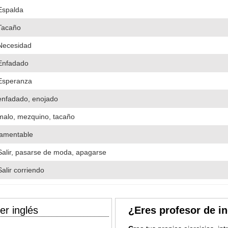
Espalda
Tacaño
Necesidad
Enfadado
Esperanza
enfadado, enojado
malo, mezquino, tacaño
lamentable
Salir, pasarse de moda, apagarse
Salir corriendo
er inglés
¿Eres profesor de i