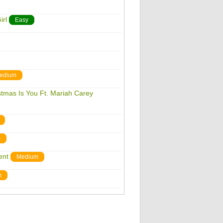
irl
Easy
edium
istmas Is You Ft. Mariah Carey
m
ent
Medium
m