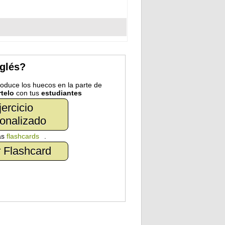
nglés?
troduce los huecos en la parte de
telo
con tus
estudiantes
jercicio
onalizado
as
flashcards
.
 Flashcard