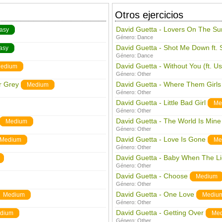
Otros ejercicios
David Guetta - Lovers On The Su
asy
Género:
Dance
David Guetta - Shot Me Down ft. 
asy
Género:
Dance
David Guetta - Without You (ft. U
edium
Género:
Other
r Grey
David Guetta - Where Them Girls
Medium
Género:
Other
David Guetta - Little Bad Girl
Me
Género:
Other
David Guetta - The World Is Mine
Medium
Género:
Other
David Guetta - Love Is Gone
Medium
Me
Género:
Other
David Guetta - Baby When The Li
Género:
Other
David Guetta - Choose
Medium
Género:
Other
David Guetta - One Love
Medium
Mediu
Género:
Other
David Guetta - Getting Over
dium
Me
Género:
Other