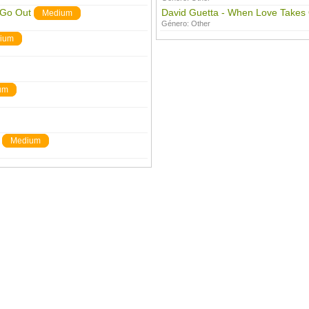
 Go Out
David Guetta - When Love Takes
Medium
Género:
Other
ium
um
Medium