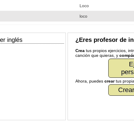
Loco
loco
er inglés
¿Eres profesor de i
Crea
tus propios ejercicios, in
canción que quieras, y
compár
E
pers
Ahora, puedes
crear
tus propi
Crear