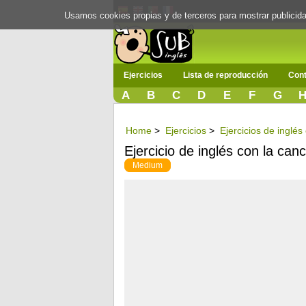
Usamos cookies propias y de terceros para mostrar publici
Ejercicios
Lista de reproducción
Cont
A
B
C
D
E
F
G
Home
>
Ejercicios
>
Ejercicios de inglé
Ejercicio de inglés con la ca
Medium