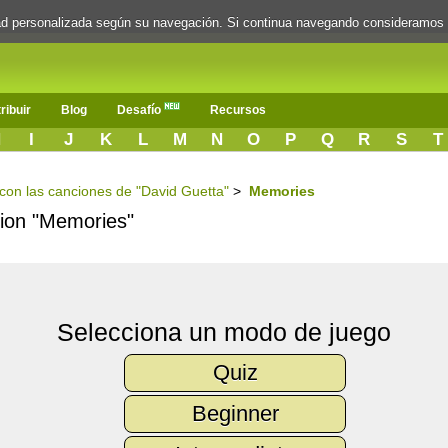
dad personalizada según su navegación. Si continua navegando consideramos
ribuir
Blog
Desafío
Recursos
H
I
J
K
L
M
N
O
P
Q
R
S
T
s con las canciones de "David Guetta"
>
Memories
ncion "Memories"
Selecciona un modo de juego
Quiz
Beginner