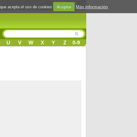
Login
Aceptar
Más información
 que acepta el uso de cookies
U
V
W
X
Y
Z
0-9