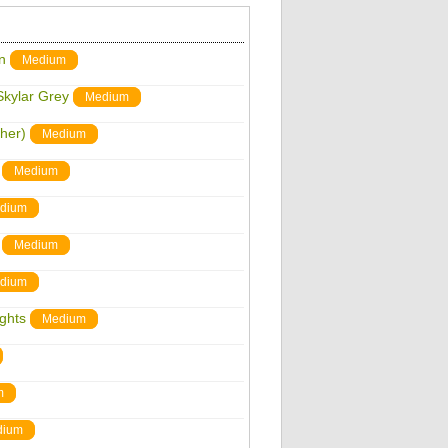
n
Medium
Skylar Grey
Medium
sher)
Medium
Medium
dium
Medium
dium
ghts
Medium
m
dium