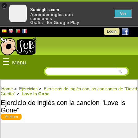
×
Subingles.com
Ver
Aprender inglés con
canciones
Gratis - En Google Play
Login
☰
Menu
Home
>
Ejercicios
>
Ejercicios de inglés con las canciones de "David
Guetta"
>
Love Is Gone
Ejercicio de inglés con la cancion "Love Is
Gone"
Medium