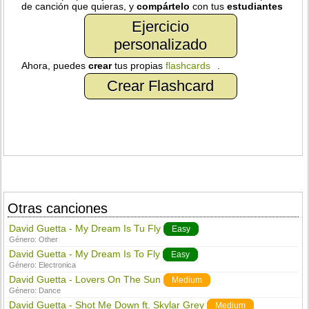
de canción que quieras, y
compártelo
con tus
estudiantes
Ejercicio
personalizado
Ahora, puedes
crear
tus propias
flashcards
.
Crear Flashcard
Otras canciones
David Guetta - My Dream Is Tu Fly
Easy
Género:
Other
David Guetta - My Dream Is To Fly
Easy
Género:
Electronica
David Guetta - Lovers On The Sun
Medium
Género:
Dance
David Guetta - Shot Me Down ft. Skylar Grey
Medium