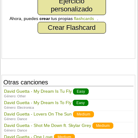
Ejercicio
personalizado
Ahora, puedes
crear
tus propias
flashcards
.
Crear Flashcard
Otras canciones
David Guetta - My Dream Is Tu Fly
Easy
Género:
Other
David Guetta - My Dream Is To Fly
Easy
Género:
Electronica
David Guetta - Lovers On The Sun
Medium
Género:
Dance
David Guetta - Shot Me Down ft. Skylar Grey
Medium
Género:
Dance
David Guetta - One Love
Medium