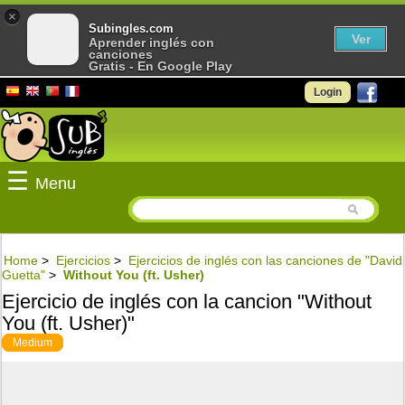
×
Subingles.com
Ver
Aprender inglés con
canciones
Gratis - En Google Play
Login
☰
Menu
Home
>
Ejercicios
>
Ejercicios de inglés con las canciones de "David
Guetta"
>
Without You (ft. Usher)
Ejercicio de inglés con la cancion "Without
You (ft. Usher)"
Medium