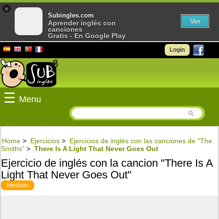
×
Subingles.com
Ver
Aprender inglés con
canciones
Gratis - En Google Play
Login
☰
Menu
Home
>
Ejercicios
>
Ejercicios de inglés con las canciones de "The
Smiths"
>
There Is A Light That Never Goes Out
Ejercicio de inglés con la cancion "There Is A
Light That Never Goes Out"
Medium