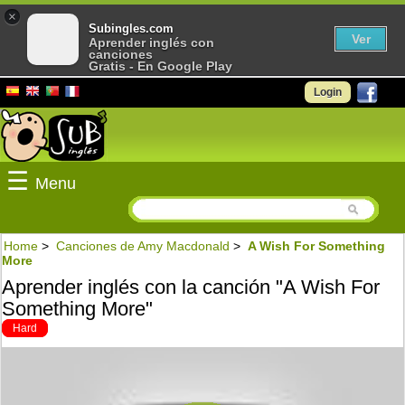
×
Subingles.com
Ver
Aprender inglés con
canciones
Gratis - En Google Play
Login
☰
Menu
Home
>
Canciones de Amy Macdonald
>
A Wish For Something
More
Aprender inglés con la canción "A Wish For
Something More"
Hard