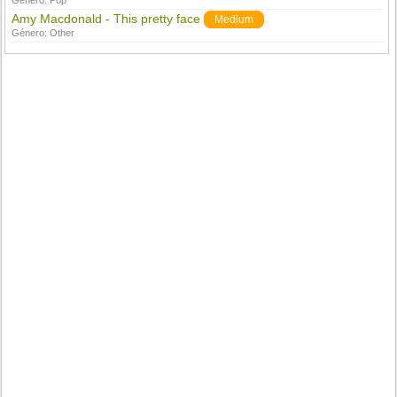
Género:
Pop
Amy Macdonald - This pretty face
Medium
Género:
Other