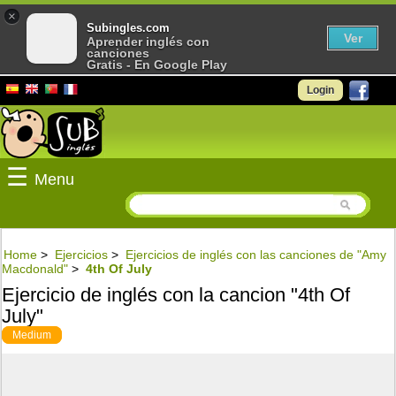
×
Subingles.com
Ver
Aprender inglés con
canciones
Gratis - En Google Play
Login
☰
Menu
Home
>
Ejercicios
>
Ejercicios de inglés con las canciones de "Amy
Macdonald"
>
4th Of July
Ejercicio de inglés con la cancion "4th Of
July"
Medium