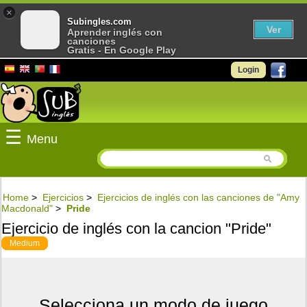
×
Subingles.com
Ver
Aprender inglés con
canciones
Gratis - En Google Play
Login
☰
Menu
Home
>
Ejercicios
>
Ejercicios de inglés con las canciones de "Amy
Macdonald"
>
Pride
Ejercicio de inglés con la cancion "Pride"
Medium
Selecciona un modo de juego