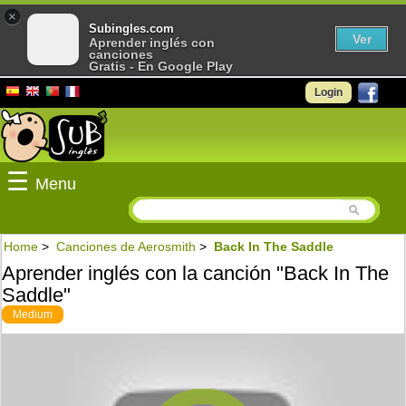
×
Subingles.com
Ver
Aprender inglés con
canciones
Gratis - En Google Play
Login
☰
Menu
Home
>
Canciones de Aerosmith
>
Back In The Saddle
Aprender inglés con la canción "Back In The
Saddle"
Medium