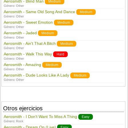
Aerosmith - Blind Man
Medium
Género:
Other
Aerosmith - Same Old Song And Dance
Medium
Género:
Other
Aerosmith - Sweet Emotion
Medium
Género:
Other
Aerosmith - Jaded
Medium
Género:
Other
Aerosmith - Ain't That A Bitch
Medium
Género:
Other
Aerosmith - Walk This Way
Hard
Género:
Other
Aerosmith - Amazing
Medium
Género:
Other
Aerosmith - Dude Looks Like A Lady
Medium
Género:
Other
Otros ejercicios
Aerosmith - I Don't Want To Miss A Thing
Easy
Género:
Rock
Aerosmith - Dream On (Live)
Easy