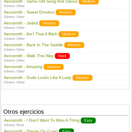
Aerosmith - Same Old Song And Dance
Medium
Género:
Other
Aerosmith - Sweet Emotion
Medium
Género:
Other
Aerosmith - Jaded
Medium
Género:
Other
Aerosmith - Ain't That A Bitch
Medium
Género:
Other
Aerosmith - Back In The Saddle
Medium
Género:
Other
Aerosmith - Walk This Way
Hard
Género:
Other
Aerosmith - Amazing
Medium
Género:
Other
Aerosmith - Dude Looks Like A Lady
Medium
Género:
Other
Otros ejercicios
Aerosmith - I Don't Want To Miss A Thing
Easy
Género:
Rock
Aerosmith - Dream On (Live)
Easy