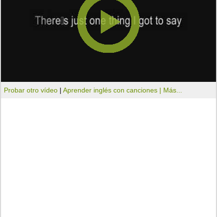
Probar otro vídeo
|
Aprender inglés con canciones |
Más...