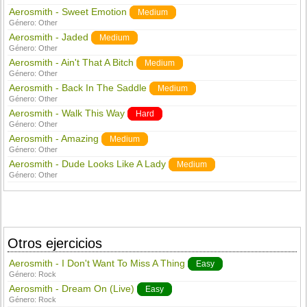
Aerosmith - Sweet Emotion
Medium
Género:
Other
Aerosmith - Jaded
Medium
Género:
Other
Aerosmith - Ain't That A Bitch
Medium
Género:
Other
Aerosmith - Back In The Saddle
Medium
Género:
Other
Aerosmith - Walk This Way
Hard
Género:
Other
Aerosmith - Amazing
Medium
Género:
Other
Aerosmith - Dude Looks Like A Lady
Medium
Género:
Other
Otros ejercicios
Aerosmith - I Don't Want To Miss A Thing
Easy
Género:
Rock
Aerosmith - Dream On (Live)
Easy
Género:
Rock