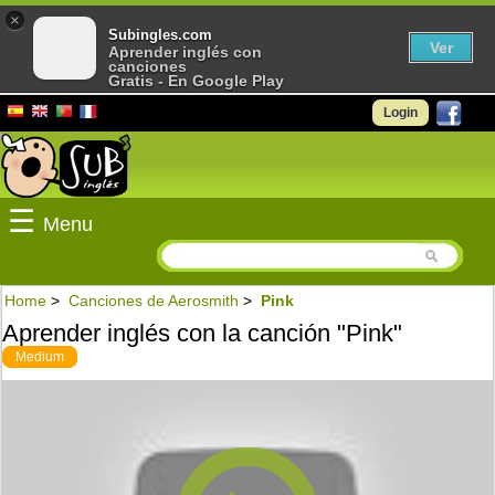
×
Subingles.com
Ver
Aprender inglés con
canciones
Gratis - En Google Play
Login
☰
Menu
Home
>
Canciones de Aerosmith
>
Pink
Aprender inglés con la canción "Pink"
Medium