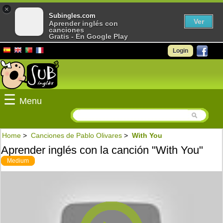
×
Subingles.com
Ver
Aprender inglés con
canciones
Gratis - En Google Play
Login
☰
Menu
Home
>
Canciones de Pablo Olivares
>
With You
Aprender inglés con la canción "With You"
Medium