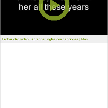
Probar otro vídeo
|
Aprender inglés con canciones |
Más...