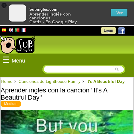
×
Subingles.com
Ver
Aprender inglés con
canciones
Gratis - En Google Play
Login
☰
Menu
Home
>
Canciones de Lighthouse Family
>
It's A Beautiful Day
Aprender inglés con la canción "It's A
Beautiful Day"
Medium