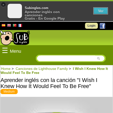
×
Subingles.com
Ver
Aprender inglés con
canciones
Gratis - En Google Play
Login
☰
Menu
Home
>
Canciones de Lighthouse Family
>
I Wish I Knew How It
Would Feel To Be Free
Aprender inglés con la canción "I Wish I
Knew How It Would Feel To Be Free"
Medium