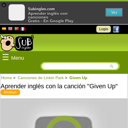
×
Subingles.com
Ver
Aprender inglés con
canciones
Gratis - En Google Play
Login
☰
Menu
Home
>
Canciones de Linkin Park
>
Given Up
Aprender inglés con la canción "Given Up"
Medium