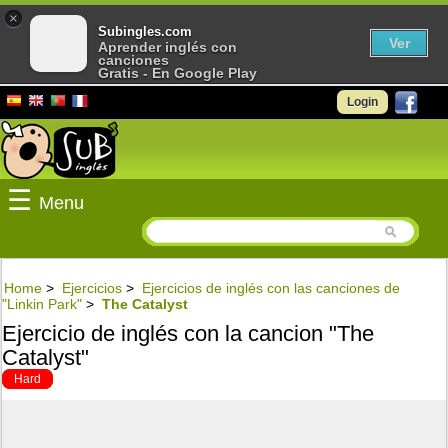
×
Subingles.com
Ver
Aprender inglés con
canciones
Gratis - En Google Play
Login
☰
Menu
Home
>
Ejercicios
>
Ejercicios de inglés con las canciones de
"Linkin Park"
>
The Catalyst
Ejercicio de inglés con la cancion "The
Catalyst"
Hard