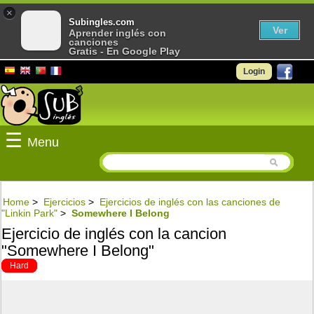
×
Subingles.com
Ver
Aprender inglés con
canciones
Gratis - En Google Play
Login
☰
Menu
Home
>
Ejercicios
>
Ejercicios de inglés con las canciones de
"Linkin Park"
>
Somewhere I Belong
Ejercicio de inglés con la cancion
"Somewhere I Belong"
Hard