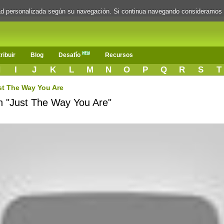
dad personalizada según su navegación. Si continua navegando consideramos
ribuir
Blog
Desafío
Recursos
H
I
J
K
L
M
N
O
P
Q
R
S
T
st The Way You Are
ón "Just The Way You Are"