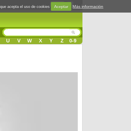
Login
Aceptar
Más información
 que acepta el uso de cookies
U
V
W
X
Y
Z
0-9