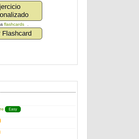
jercicio
onalizado
as
flashcards
.
 Flashcard
re
Easy