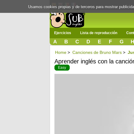
Usamos cookies propias y de terceros para mostrar publici
Ejercicios
Lista de reproducción
Cont
A
B
C
D
E
F
G
Home
>
Canciones de Bruno Mars
>
Ju
Aprender inglés con la canci
Easy