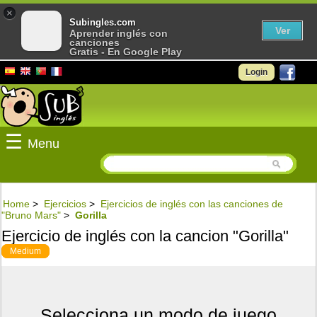
×
Subingles.com
Ver
Aprender inglés con
canciones
Gratis - En Google Play
Login
☰
Menu
Home
>
Ejercicios
>
Ejercicios de inglés con las canciones de
"Bruno Mars"
>
Gorilla
Ejercicio de inglés con la cancion "Gorilla"
Medium
Selecciona un modo de juego