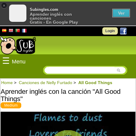
×
Subingles.com
Ver
Aprender inglés con
canciones
Gratis - En Google Play
Login
☰
Menu
Home
>
Canciones de Nelly Furtado
>
All Good Things
Aprender inglés con la canción "All Good
Things"
Medium