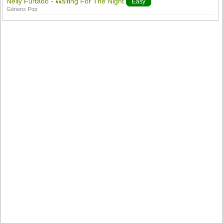
Nelly Furtado - Waiting For The Night
Easy
Género:
Pop