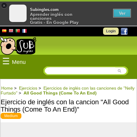
×
Subingles.com
Ver
Aprender inglés con
canciones
Gratis - En Google Play
Login
☰
Menu
Home
>
Ejercicios
>
Ejercicios de inglés con las canciones de "Nelly
Furtado"
>
All Good Things (Come To An End)
Ejercicio de inglés con la cancion "All Good
Things (Come To An End)"
Medium