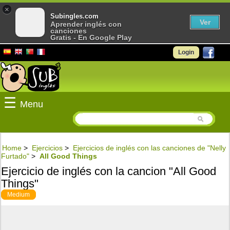
×
Subingles.com
Ver
Aprender inglés con
canciones
Gratis - En Google Play
Login
☰
Menu
Home
>
Ejercicios
>
Ejercicios de inglés con las canciones de "Nelly
Furtado"
>
All Good Things
Ejercicio de inglés con la cancion "All Good
Things"
Medium