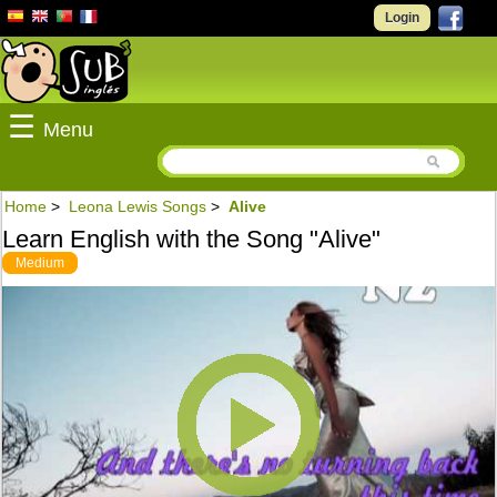
Login
☰
Menu
Home
>
Leona Lewis Songs
>
Alive
Learn English with the Song "Alive"
Medium