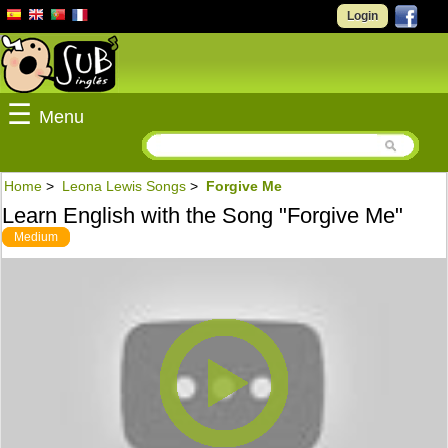
Login
☰
Menu
Home
>
Leona Lewis Songs
>
Forgive Me
Learn English with the Song "Forgive Me"
Medium