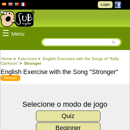
Login
☰
Menu
Home
>
Exercícios
>
English Exercises with the Songs of "Kelly
Clarkson"
>
Stronger
English Exercise with the Song "Stronger"
Medium
Selecione o modo de jogo
Quiz
Beginner