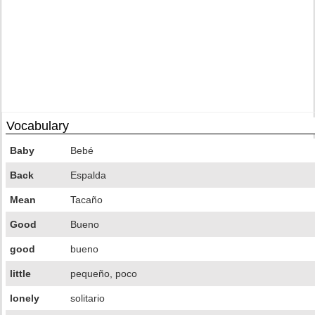
Vocabulary
Baby
Bebé
Back
Espalda
Mean
Tacaño
Good
Bueno
good
bueno
little
pequeño, poco
lonely
solitario