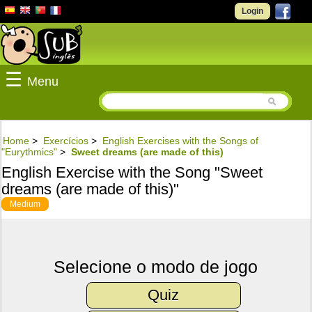
Login
☰
Menu
Home
>
Exercícios
>
English Exercises with the Songs of
"Eurythmics"
>
Sweet dreams (are made of this)
English Exercise with the Song "Sweet
dreams (are made of this)"
Medium
Selecione o modo de jogo
Quiz