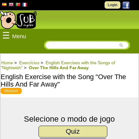
Login
☰
Menu
Home
>
Exercícios
>
English Exercises with the Songs of
"Nightwish"
>
Over The Hills And Far Away
English Exercise with the Song "Over The
Hills And Far Away"
Medium
Selecione o modo de jogo
Quiz