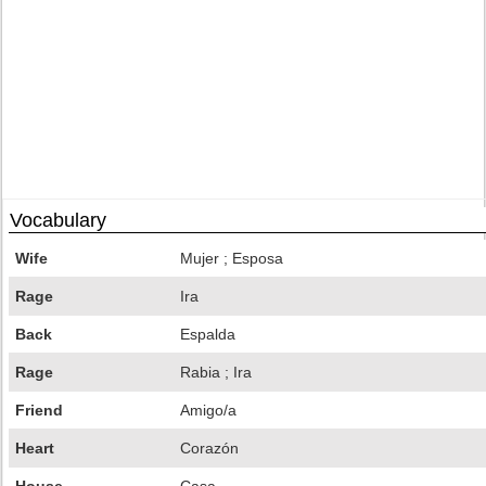
Vocabulary
Wife
Mujer ; Esposa
Rage
Ira
Back
Espalda
Rage
Rabia ; Ira
Friend
Amigo/a
Heart
Corazón