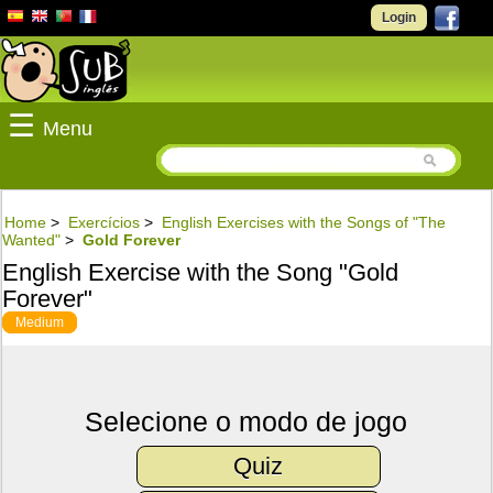
Login
☰
Menu
Home
>
Exercícios
>
English Exercises with the Songs of "The
Wanted"
>
Gold Forever
English Exercise with the Song "Gold
Forever"
Medium
Selecione o modo de jogo
Quiz