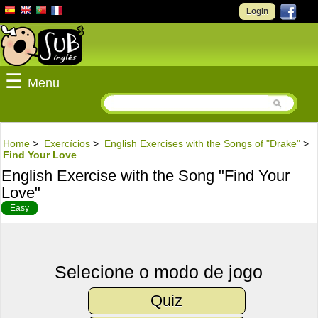
Login
☰
Menu
Home
>
Exercícios
>
English Exercises with the Songs of "Drake"
>
Find Your Love
English Exercise with the Song "Find Your
Love"
Easy
Selecione o modo de jogo
Quiz