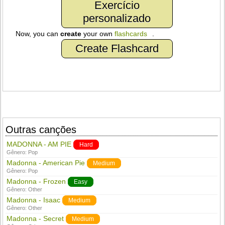
Exercício
personalizado
Now, you can
create
your own
flashcards
.
Create Flashcard
Outras canções
MADONNA - AM PIE
Hard
Gênero:
Pop
Madonna - American Pie
Medium
Gênero:
Pop
Madonna - Frozen
Easy
Gênero:
Other
Madonna - Isaac
Medium
Gênero:
Other
Madonna - Secret
Medium