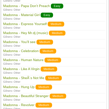
Gênero:
Other
Madonna - Papa Don't Preach
Easy
Gênero:
Other
Madonna - Material Girl
Easy
Gênero:
Other
Madonna - Express Yourself
Medium
Gênero:
Other
Madonna - Hey Mr.dj (music)
Medium
Gênero:
Other
Madonna - You'll see
Medium
Gênero:
Other
Madonna - Celebration
Medium
Gênero:
Other
Madonna - Human Nature
Medium
Gênero:
Other
Madonna - Like A Virgin
Medium
Gênero:
Other
Madonna - SheÂ´s Not Me
Medium
Gênero:
Other
Madonna - Hung Up
Medium
Gênero:
Other
Madonna - Beautiful Stranger
Medium
Gênero:
Other
Madonna - Revolver
Medium
Gênero:
Other