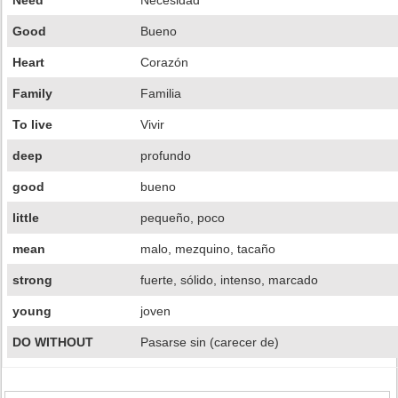
Need
Necesidad
Good
Bueno
Heart
Corazón
Family
Familia
To live
Vivir
deep
profundo
good
bueno
little
pequeño, poco
mean
malo, mezquino, tacaño
strong
fuerte, sólido, intenso, marcado
young
joven
DO WITHOUT
Pasarse sin (carecer de)