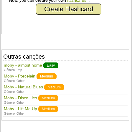
Now, you can
create
your own
flashcards
.
Create Flashcard
Outras canções
moby - almost home
Easy
Gênero:
Pop
Moby - Porcelain
Medium
Gênero:
Other
Moby - Natural Blues
Medium
Gênero:
Other
Moby - Disco Lies
Medium
Gênero:
Other
Moby - Lift Me Up
Medium
Gênero:
Other