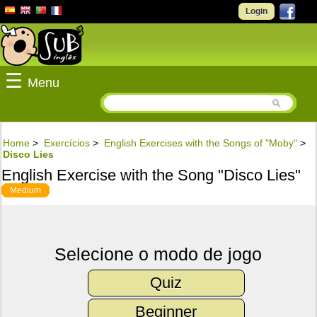
Login
☰
Menu
Home
>
Exercícios
>
English Exercises with the Songs of "Moby"
>
Disco Lies
English Exercise with the Song "Disco Lies"
Medium
Selecione o modo de jogo
Quiz
Beginner