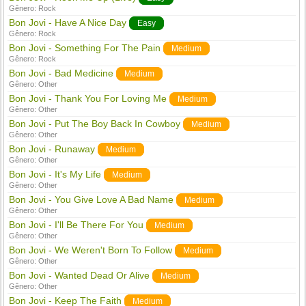
Gênero:
Rock
Bon Jovi - Have A Nice Day
Easy
Gênero:
Rock
Bon Jovi - Something For The Pain
Medium
Gênero:
Rock
Bon Jovi - Bad Medicine
Medium
Gênero:
Other
Bon Jovi - Thank You For Loving Me
Medium
Gênero:
Other
Bon Jovi - Put The Boy Back In Cowboy
Medium
Gênero:
Other
Bon Jovi - Runaway
Medium
Gênero:
Other
Bon Jovi - It's My Life
Medium
Gênero:
Other
Bon Jovi - You Give Love A Bad Name
Medium
Gênero:
Other
Bon Jovi - I'll Be There For You
Medium
Gênero:
Other
Bon Jovi - We Weren't Born To Follow
Medium
Gênero:
Other
Bon Jovi - Wanted Dead Or Alive
Medium
Gênero:
Other
Bon Jovi - Keep The Faith
Medium