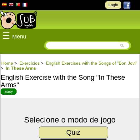
Login
☰
Menu
Home
>
Exercícios
>
English Exercises with the Songs of "Bon Jovi"
>
In These Arms
English Exercise with the Song "In These
Arms"
Easy
Selecione o modo de jogo
Quiz