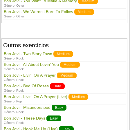
Bon Jovi - You Want To Make A Memory
Medium
Gênero:
Other
Bon Jovi - We Weren't Born To Follow
Medium
Gênero:
Other
Outros exercícios
Bon Jovi - Two Story Town
Medium
Gênero:
Rock
Bon Jovi - All About Lovin' You
Medium
Gênero:
Rock
Bon Jovi - Livin' On A Prayer
Medium
Gênero:
Rock
Bon Jovi - Bed Of Roses
Hard
Gênero:
Rock
Bon Jovi - Livin' On A Prayer (Live)
Medium
Gênero:
Pop
Bon Jovi - Misunderstood
Easy
Gênero:
Rock
Bon Jovi - These Days
Easy
Gênero:
Rock
Bon Jovi - Hook Me Up (Live)
Easy