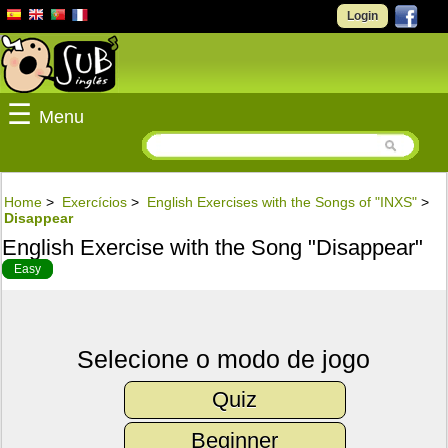
Login
☰
Menu
Home
>
Exercícios
>
English Exercises with the Songs of "INXS"
>
Disappear
English Exercise with the Song "Disappear"
Easy
Selecione o modo de jogo
Quiz
Beginner