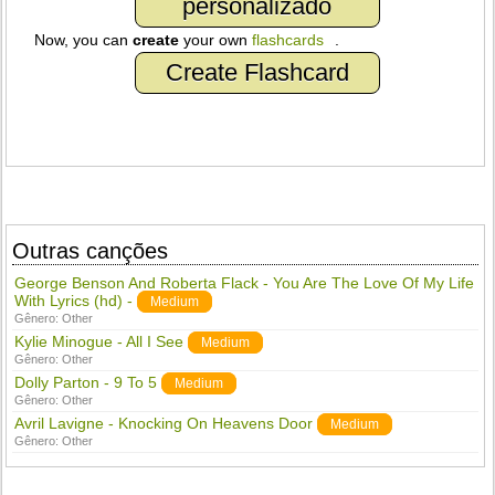
personalizado
Now, you can
create
your own
flashcards
.
Create Flashcard
Outras canções
George Benson And Roberta Flack - You Are The Love Of My Life
With Lyrics (hd) -
Medium
Gênero:
Other
Kylie Minogue - All I See
Medium
Gênero:
Other
Dolly Parton - 9 To 5
Medium
Gênero:
Other
Avril Lavigne - Knocking On Heavens Door
Medium
Gênero:
Other