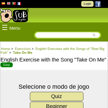
Login
☰
Menu
Home
>
Exercícios
>
English Exercises with the Songs of "Reel Big
Fish"
>
Take On Me
English Exercise with the Song "Take On Me"
Easy
Selecione o modo de jogo
Quiz
Beginner