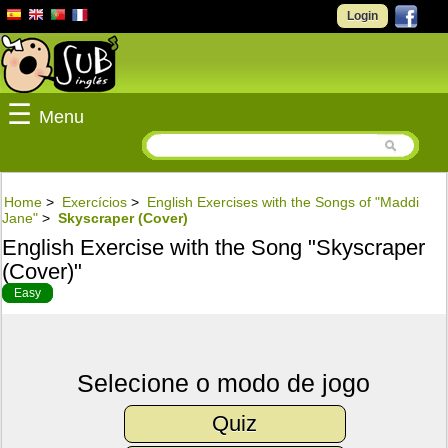
Login
☰
Menu
Home
>
Exercícios
>
English Exercises with the Songs of "Maddi
Jane"
>
Skyscraper (Cover)
English Exercise with the Song "Skyscraper
(Cover)"
Easy
Selecione o modo de jogo
Quiz