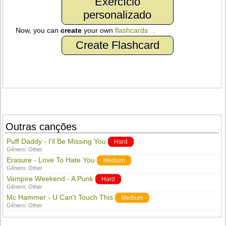
Exercício
personalizado
Now, you can
create
your own
flashcards
.
Create Flashcard
Outras canções
Puff Daddy - I'll Be Missing You
Hard
Gênero:
Other
Erasure - Love To Hate You
Medium
Gênero:
Other
Vampire Weekend - A Punk
Hard
Gênero:
Other
Mc Hammer - U Can't Touch This
Medium
Gênero:
Other