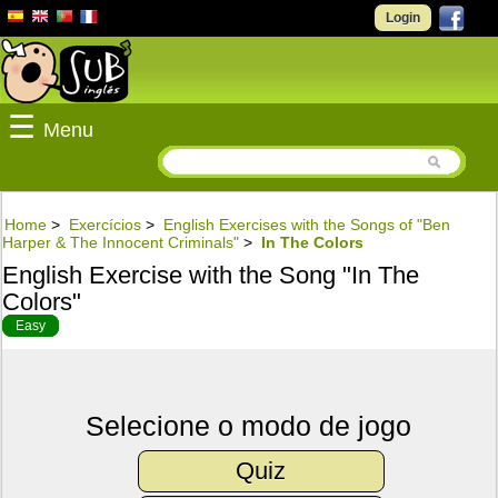
Login
☰
Menu
Home
>
Exercícios
>
English Exercises with the Songs of "Ben
Harper & The Innocent Criminals"
>
In The Colors
English Exercise with the Song "In The
Colors"
Easy
Selecione o modo de jogo
Quiz