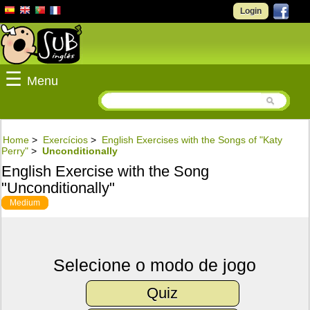
Login
☰
Menu
Home
>
Exercícios
>
English Exercises with the Songs of "Katy
Perry"
>
Unconditionally
English Exercise with the Song
"Unconditionally"
Medium
Selecione o modo de jogo
Quiz