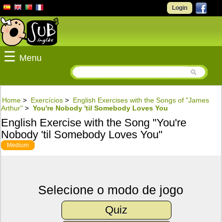
Login
☰
Menu
Home
>
Exercícios
>
English Exercises with the Songs of "James
Arthur"
>
You're Nobody 'til Somebody Loves You
English Exercise with the Song "You're
Nobody 'til Somebody Loves You"
Medium
Selecione o modo de jogo
Quiz