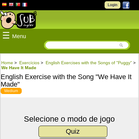
Login
☰
Menu
Home
>
Exercícios
>
English Exercises with the Songs of "Puggy"
>
We Have It Made
English Exercise with the Song "We Have It
Made"
Medium
Selecione o modo de jogo
Quiz